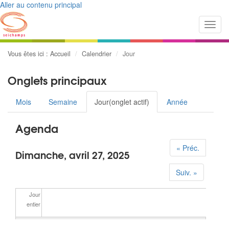
Aller au contenu principal
Toggl
navig
Vous êtes ici :
Accueil
Calendrier
Jour
Onglets principaux
Mois
Semaine
Jour
(onglet actif)
Année
Agenda
« Préc.
Dimanche, avril 27, 2025
Suiv. »
Jour
entier