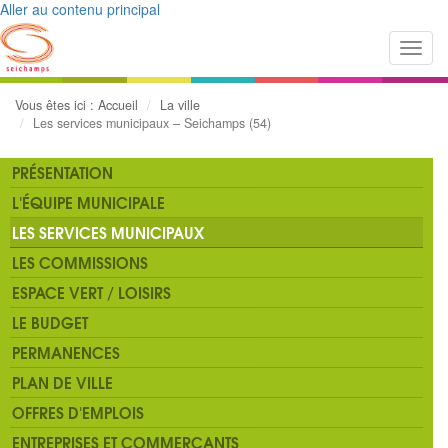
Aller au contenu principal
Toggl
navig
Vous êtes ici :
Accueil
La ville
Les services municipaux – Seichamps (54)
PRÉSENTATION
L'ÉQUIPE MUNICIPALE
LES SERVICES MUNICIPAUX
LES COMMISSIONS
ESPACE VERT / LOISIRS
LE BUDGET
PERMANENCES
PLAN DE VILLE
OFFRES D'EMPLOIS
ENTREPRISES ET COMMERÇANTS