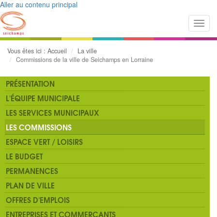
Aller au contenu principal
Toggl
navig
Vous êtes ici :
Accueil
La ville
Commissions de la ville de Seichamps en Lorraine
PRÉSENTATION
L'ÉQUIPE MUNICIPALE
LES SERVICES MUNICIPAUX
LES COMMISSIONS
ESPACE VERT / LOISIRS
LE BUDGET
PERMANENCES
PLAN DE VILLE
OFFRES D'EMPLOIS
ENTREPRISES ET COMMERÇANTS