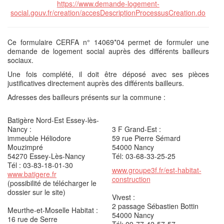
https://www.demande-logement-
social.gouv.fr/creation/accesDescriptionProcessusCreation.do
Ce formulaire CERFA n° 14069*04 permet de formuler une
demande de logement social auprès des différents bailleurs
sociaux.
Une fois complété, il doit être déposé avec ses pièces
justificatives directement auprès des différents bailleurs.
Adresses des bailleurs présents sur la commune :
Batigère Nord-Est Essey-lès-
Nancy :
3 F Grand-Est :
immeuble Héliodore
59 rue Pierre Sémard
Mouzimpré
54000 Nancy
54270 Essey-Lès-Nancy
Tél: 03-68-33-25-25
Tél : 03-83-18-01-30
www.groupe3f.fr/est-habitat-
www.batigere.fr
construction
(possibilité de télécharger le
dossier sur le site)
Vivest :
2 passage Sébastien Bottin
Meurthe-et-Moselle Habitat :
54000 Nancy
16 rue de Serre